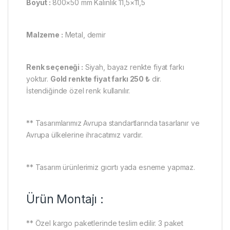
Boyut :
800×50 mm Kalınlık 11,5×11,5
Malzeme :
Metal, demir
Renk seçeneği :
Siyah, bayaz renkte fiyat farkı
yoktur.
Gold renkte fiyat farkı 250 ₺
dir.
İstendiğinde özel renk kullanılır.
** Tasarımlarımız Avrupa standartlarında tasarlanır ve
Avrupa ülkelerine ihracatımız vardır.
** Tasarım ürünlerimiz gıcırtı yada esneme yapmaz.
Ürün Montajı :
** Özel kargo paketlerinde teslim edilir. 3 paket