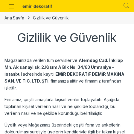
Skip to navigation
Skip to content
Ana Sayfa
Gizlilik ve Güvenlik
Gizlilik ve Güvenlik
Mağazamızda verilen tüm servisler ve
Alemdağ Cad. İnkilap
Mh. Ak sanayi sk. 2.Kısım A Blk No: 34/63 Ümraniye –
İstanbul
adresinde kayıtlı
EMİR DEKORATİF DEMİR MAKİNA
SAN. VE TİC. LTD. ŞTİ
. firmamıza aittir ve firmamız tarafından
işletilir.
Firmamız, çeşitli amaçlarla kişisel veriler toplayabilir. Aşağıda,
toplanan kişisel verilerin nasıl ve ne şekilde toplandığı, bu
verilerin nasıl ve ne şekilde korunduğu belirtilmiştir.
Üyelik veya Mağazamız üzerindeki çeşitli form ve anketlerin
doldurulması suretiyle üyelerin kendileriyle ilgili bir takım kişisel