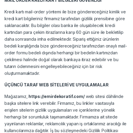
MAİL ORDER KREDİ KART BİLGİLERİ GÜVENLİĞİ
Kredi kartı mail-order yöntemi ile bize göndereceğiniz kimlik ve
kredi kart bilgileriniz firmamız tarafından gizlilik prensibine göre
saklanacaktır. Bu bilgiler olası banka ile oluşabilecek kredi
kartından para çekim itirazlarına karşı 60 gün süre ile bekletilip
daha sonrasında imha edilmektedir. Sipariş ettiğiniz ürünlerin
bedeli karşılığında bize göndereceğiniz tarafınızdan onaylı mail-
order formu bedeli dışında herhangi bir bedelin kartınızdan
çekilmesi halinde doğal olarak bankaya itiraz edebilir ve bu
tutarın ödenmesini engelleyebileceğiniz için bir risk
oluşturmamaktadır.
ÜÇÜNCÜ TARAF WEB SİTELERİ VE UYGULAMALAR
Mağazamız,
https://emirdekoratif.com/
web sitesi dâhilinde
başka sitelere link verebilir. Firmamız, bu linkler vasıtasıyla
erişilen sitelerin gizlilik uygulamaları ve içeriklerine yönelik
herhangi bir sorumluluk taşımamaktadır. Firmamıza ait sitede
yayınlanan reklamlar, reklamcılık yapan iş ortaklarımız aracılığı ile
kullanıcılarımıza dağıtılır. İş bu sözleşmedeki Gizlilik Politikası