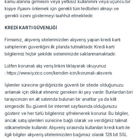
kamu alanına girmesini veya yetkisiz kullanımını veya üçüncü bir
kişiye ifşasını önlemek için gerekli tüm tedbirleri almayı ve
gerekli özeni göstermeyi taahhüt etmektedir.
KREDİ KARTI GÜVENLİĞİ
Firmamız, alışveriş sitelerimizden alışveriş yapan kredi kartı
sahiplerinin güvenliğini ilk planda tutmaktadır. Kredi kartı
bilgileriniz hiçbir şekilde sistemimizde saklanmamaktadır.
Lütfen korumalı alış veriş linkini tıklayarak okuyunuz
:
https://www.iyzico.com/kendim-icin/korumali-alisveris
İşlemler sürecine girdiğinizde güvenli bir sitede olduğunuzu
anlamak için dikkat etmeniz gereken iki şey vardır. Bunlardan biri
tarayıcınızın en alt satırında bulunan bir anahtar ya da kilit
simgesidir. Bu güvenli bir internet sayfasında olduğunuzu
gösterir ve her türlü bilgileriniz şifrelenerek korunur. Bu bilgiler,
ancak satış işlemleri sürecine bağlı olarak ve verdiğiniz talimat
istikametinde kullanılır. Alışveriş sırasında kullanılan kredi kartı ile
ilgili bilgiler alışveriş sitelerimizden bağımsız olarak 128 bit SSL