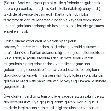
(Secure Sockets Layer) protokolü ile şifrelenip sorgulanmak
üzere ilgili bankaya ulaştırılır. Kartın kullanılabilirliği onaylandığı
takdirde alışverişe devam edilir. Kartla ilgili hiçbir bilgi
tarafımızdan görüntülenemediğinden ve kaydedilmediğinden,
üçüncü şahısların herhangi bir koşulda bu bilgileri ele geçirmesi
engellenmiş olur.
Online olarak kredi kartı ile verilen siparişlerin
ödeme/fatura/teslimat adresi bilgilerinin güvenilirliği firmamız
tarafından Kredi Kartları dolandırıcılığına karşı denetlenmektedir.
Bu yüzden, alışveriş sitelerimizden ilk defa sipariş veren
müşterilerin siparişlerinin tedarik ve teslimat aşamasına
gelebilmesi için öncelikle finansal ve adres/telefon bilgilerinin
doğruluğunun onaylanması gereklidir. Bu bilgilerin kontrolü için
gerekirse kredi kartı sahibi müşteri ile veya ilgili banka ile irtibata
geçilmektedir.
Üye olurken verdiğiniz tüm bilgilere sadece siz ulaşabilir ve siz
değiştirebilirsiniz. Üye giriş bilgilerinizi güvenli koruduğunuz
takdirde başkalarının sizinle ilgili bilgilere ulaşması ve bunları