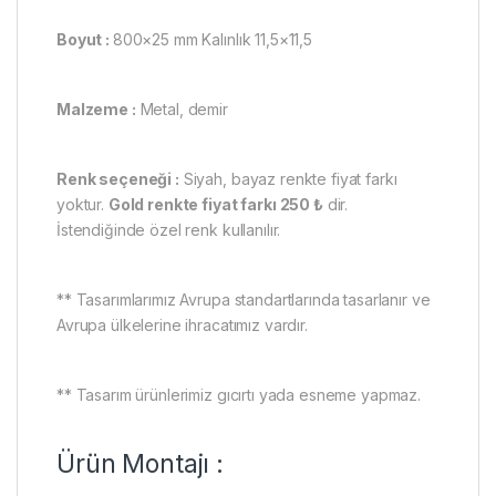
Boyut :
800×25 mm Kalınlık 11,5×11,5
Malzeme :
Metal, demir
Renk seçeneği :
Siyah, bayaz renkte fiyat farkı
yoktur.
Gold renkte fiyat farkı 250 ₺
dir.
İstendiğinde özel renk kullanılır.
** Tasarımlarımız Avrupa standartlarında tasarlanır ve
Avrupa ülkelerine ihracatımız vardır.
** Tasarım ürünlerimiz gıcırtı yada esneme yapmaz.
Ürün Montajı :