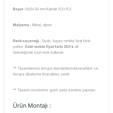
Boyut :
800×30 mm Kalınlık 11,5×11,5
Malzeme :
Metal, demir
Renk seçeneği :
Siyah, bayaz renkte fiyat farkı
yoktur.
Gold renkte fiyat farkı 250 ₺
dir.
İstendiğinde özel renk kullanılır.
** Tasarımlarımız Avrupa standartlarında tasarlanır ve
Avrupa ülkelerine ihracatımız vardır.
** Tasarım ürünlerimiz gıcırtı yada esneme yapmaz.
Ürün Montajı :