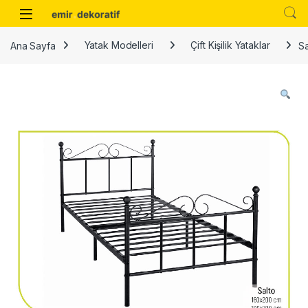
Skip to navigation
Skip to content
Ana Sayfa
Yatak Modelleri
Çift Kişilik Yataklar
Sa