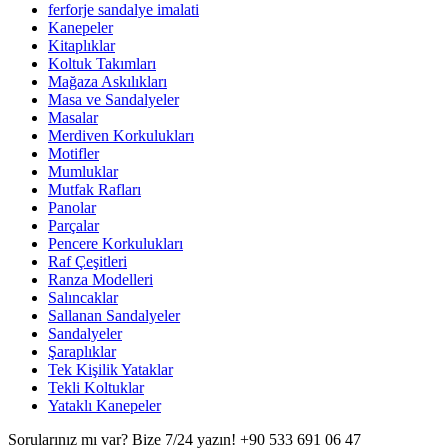
ferforje sandalye imalati
Kanepeler
Kitaplıklar
Koltuk Takımları
Mağaza Askılıkları
Masa ve Sandalyeler
Masalar
Merdiven Korkulukları
Motifler
Mumluklar
Mutfak Rafları
Panolar
Parçalar
Pencere Korkulukları
Raf Çeşitleri
Ranza Modelleri
Salıncaklar
Sallanan Sandalyeler
Sandalyeler
Şaraplıklar
Tek Kişilik Yataklar
Tekli Koltuklar
Yataklı Kanepeler
Sorularınız mı var? Bize 7/24 yazın!
+90 533 691 06 47