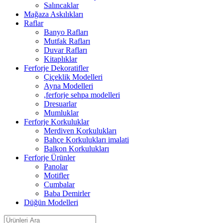
Salıncaklar
Mağaza Askılıkları
Raflar
Banyo Rafları
Mutfak Rafları
Duvar Rafları
Kitaplıklar
Ferforje Dekoratifler
Çiçeklik Modelleri
Ayna Modelleri
,ferforje sehpa modelleri
Dresuarlar
Mumluklar
Ferforje Korkuluklar
Merdiven Korkulukları
Bahçe Korkulukları imalati
Balkon Korkulukları
Ferforje Ürünler
Panolar
Motifler
Cumbalar
Baba Demirler
Düğün Modelleri
Search