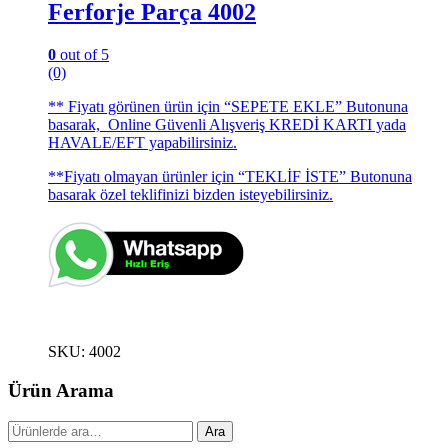
Ferforje Parça 4002
0
out of 5
(0)
** Fiyatı görünen ürün için “SEPETE EKLE” Butonuna
basarak, Online Güvenli Alışveriş KREDİ KARTI yada
HAVALE/EFT yapabilirsiniz.
**Fiyatı olmayan ürünler için “TEKLİF İSTE” Butonuna
basarak özel teklifinizi bizden isteyebilirsiniz.
SKU: 4002
Ürün Arama
Ara:
Ara