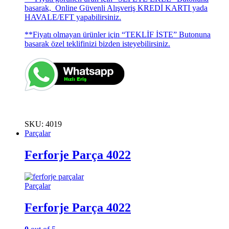
basarak, Online Güvenli Alışveriş KREDİ KARTI yada
HAVALE/EFT yapabilirsiniz.
**Fiyatı olmayan ürünler için “TEKLİF İSTE” Butonuna
basarak özel teklifinizi bizden isteyebilirsiniz.
SKU: 4019
Parçalar
Ferforje Parça 4022
Parçalar
Ferforje Parça 4022