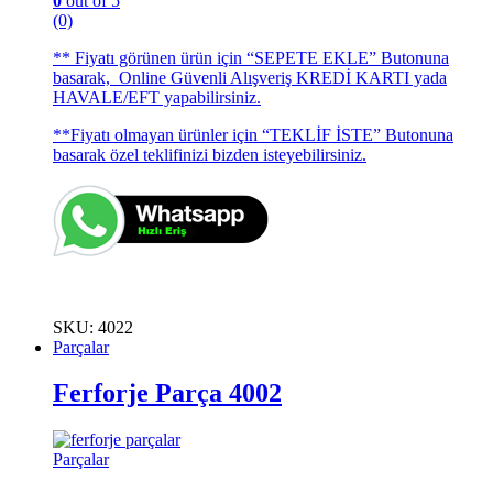
0
out of 5
(0)
** Fiyatı görünen ürün için “SEPETE EKLE” Butonuna
basarak, Online Güvenli Alışveriş KREDİ KARTI yada
HAVALE/EFT yapabilirsiniz.
**Fiyatı olmayan ürünler için “TEKLİF İSTE” Butonuna
basarak özel teklifinizi bizden isteyebilirsiniz.
SKU: 4022
Parçalar
Ferforje Parça 4002
Parçalar