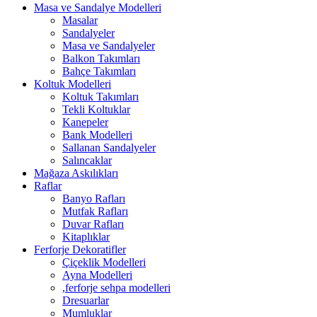
Masa ve Sandalye Modelleri
Masalar
Sandalyeler
Masa ve Sandalyeler
Balkon Takımları
Bahçe Takımları
Koltuk Modelleri
Koltuk Takımları
Tekli Koltuklar
Kanepeler
Bank Modelleri
Sallanan Sandalyeler
Salıncaklar
Mağaza Askılıkları
Raflar
Banyo Rafları
Mutfak Rafları
Duvar Rafları
Kitaplıklar
Ferforje Dekoratifler
Çiçeklik Modelleri
Ayna Modelleri
,ferforje sehpa modelleri
Dresuarlar
Mumluklar