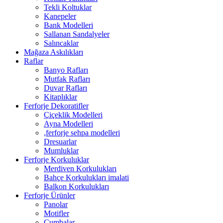
Tekli Koltuklar
Kanepeler
Bank Modelleri
Sallanan Sandalyeler
Salıncaklar
Mağaza Askılıkları
Raflar
Banyo Rafları
Mutfak Rafları
Duvar Rafları
Kitaplıklar
Ferforje Dekoratifler
Çiçeklik Modelleri
Ayna Modelleri
,ferforje sehpa modelleri
Dresuarlar
Mumluklar
Ferforje Korkuluklar
Merdiven Korkulukları
Bahçe Korkulukları imalati
Balkon Korkulukları
Ferforje Ürünler
Panolar
Motifler
Cumbalar