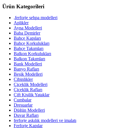
Ürün Kategorileri
,ferforje sehpa modelleri
Aplikler
Ayna Modelleri
Baba Demirler
Bahçe Kapıları
Bahçe Korkulukları
Bahçe Takımları
Balkon Korkulukları
Balkon Takımları
Bank Modelleri
Banyo Rafları
Beşik Modelleri
Cibinlikler
Çiçeklik Modelleri
Çiçeklik Rafları
Çift Kişilik Yataklar
Cumbalar
Dresuarlar
Düğün Modelleri
Duvar Rafları
ferforje askılık modelleri ve imalatı
Ferforje Kapılar