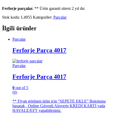
Ferforje parçalar.
** Ürün garanti süresi 2 yıl dır.
Stok kodu:
L4955
Kategoriler:
Parçalar
İlgili ürünler
Parçalar
Ferforje Parça 4017
Parçalar
Ferforje Parça 4017
0
out of 5
(0)
** Fiyatı görünen ürün için “SEPETE EKLE” Butonuna
basarak, Online Güvenli Alışveriş KREDİ KARTI yada
HAVALE/EFT yapabilirsiniz.