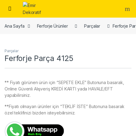
Skip to navigation
Skip to content
Ana Sayfa
Ferforje Ürünler
Parçalar
Ferforje Pa
Parçalar
Ferforje Parça 4125
** Fiyatı görünen ürün için “SEPETE EKLE” Butonuna basarak,
Online Güvenli Alışveriş KREDİ KARTI yada HAVALE/EFT
yapabilirsiniz.
**Fiyatı olmayan ürünler için “TEKLİF İSTE” Butonuna basarak
özel teklifinizi bizden isteyebilirsiniz.