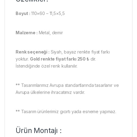
Boyut :
110×60 – 11,5×5,5
Malzeme :
Metal, demir
Renk seçeneği :
Siyah, bayaz renkte fiyat farkı
yoktur.
Gold renkte fiyat farkı 250 ₺
dir.
İstendiğinde özel renk kullanılır.
** Tasarımlarımız Avrupa standartlarında tasarlanır ve
Avrupa ülkelerine ihracatımız vardır.
** Tasarım ürünlerimiz gıcırtı yada esneme yapmaz.
Ürün Montajı :