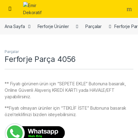
Skip to navigation
Skip to content
Ana Sayfa
Ferforje Ürünler
Parçalar
Ferforje Pa
Parçalar
Ferforje Parça 4056
** Fiyatı görünen ürün için “SEPETE EKLE” Butonuna basarak,
Online Güvenli Alışveriş KREDİ KARTI yada HAVALE/EFT
yapabilirsiniz.
**Fiyatı olmayan ürünler için “TEKLİF İSTE” Butonuna basarak
özel teklifinizi bizden isteyebilirsiniz.