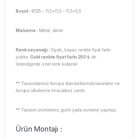
Boyut :
Ø125 – 11,5×11,5 – 11,5×5,5
Malzeme :
Metal, demir
Renk seçeneği :
Siyah, bayaz renkte fiyat farkı
yoktur.
Gold renkte fiyat farkı 250 ₺
dir.
İstendiğinde özel renk kullanılır.
** Tasarımlarımız Avrupa standartlarında tasarlanır ve
Avrupa ülkelerine ihracatımız vardır.
** Tasarım ürünlerimiz gıcırtı yada esneme yapmaz.
Ürün Montajı :