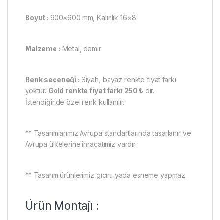
Boyut :
900×600 mm, Kalınlık 16×8
Malzeme :
Metal, demir
Renk seçeneği :
Siyah, bayaz renkte fiyat farkı
yoktur.
Gold renkte fiyat farkı 250 ₺
dir.
İstendiğinde özel renk kullanılır.
** Tasarımlarımız Avrupa standartlarında tasarlanır ve
Avrupa ülkelerine ihracatımız vardır.
** Tasarım ürünlerimiz gıcırtı yada esneme yapmaz.
Ürün Montajı :