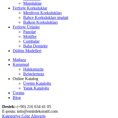
Mumluklar
Ferforje Korkuluklar
Merdiven Korkulukları
Bahçe Korkulukları imalati
Balkon Korkulukları
Ferforje Ürünler
Panolar
Motifler
Cumbalar
Baba Demirler
Düğün Modelleri
Mağaza
Kurumsal
Hakkımızda
Belgelerimiz
Online Katalog
Üretim Kataloğu
Yatak Kataloğu
Üretim
Blog
Destek:
(+90) 216 634 41 05
E-posta: info@emirdekoratif.com
Kategoriye Göre Alışveriş