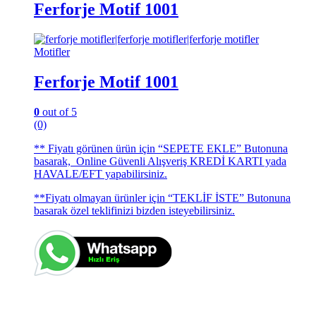
Ferforje Motif 1001
Motifler
Ferforje Motif 1001
0
out of 5
(0)
** Fiyatı görünen ürün için “SEPETE EKLE” Butonuna
basarak, Online Güvenli Alışveriş KREDİ KARTI yada
HAVALE/EFT yapabilirsiniz.
**Fiyatı olmayan ürünler için “TEKLİF İSTE” Butonuna
basarak özel teklifinizi bizden isteyebilirsiniz.