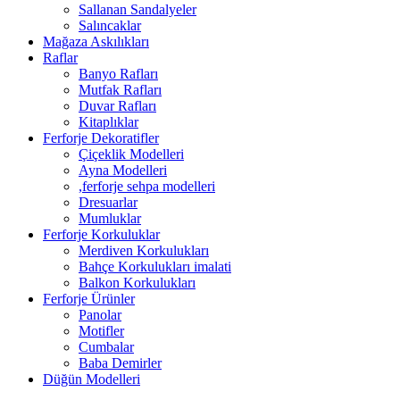
Sallanan Sandalyeler
Salıncaklar
Mağaza Askılıkları
Raflar
Banyo Rafları
Mutfak Rafları
Duvar Rafları
Kitaplıklar
Ferforje Dekoratifler
Çiçeklik Modelleri
Ayna Modelleri
,ferforje sehpa modelleri
Dresuarlar
Mumluklar
Ferforje Korkuluklar
Merdiven Korkulukları
Bahçe Korkulukları imalati
Balkon Korkulukları
Ferforje Ürünler
Panolar
Motifler
Cumbalar
Baba Demirler
Düğün Modelleri