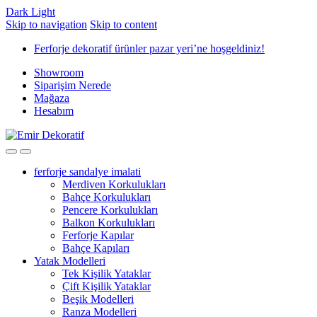
Dark
Light
Skip to navigation
Skip to content
Ferforje dekoratif ürünler pazar yeri’ne hoşgeldiniz!
Showroom
Siparişim Nerede
Mağaza
Hesabım
ferforje sandalye imalati
Merdiven Korkulukları
Bahçe Korkulukları
Pencere Korkulukları
Balkon Korkulukları
Ferforje Kapılar
Bahçe Kapıları
Yatak Modelleri
Tek Kişilik Yataklar
Çift Kişilik Yataklar
Beşik Modelleri
Ranza Modelleri