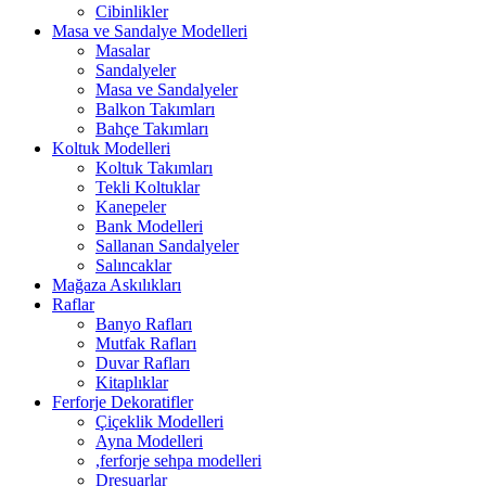
Cibinlikler
Masa ve Sandalye Modelleri
Masalar
Sandalyeler
Masa ve Sandalyeler
Balkon Takımları
Bahçe Takımları
Koltuk Modelleri
Koltuk Takımları
Tekli Koltuklar
Kanepeler
Bank Modelleri
Sallanan Sandalyeler
Salıncaklar
Mağaza Askılıkları
Raflar
Banyo Rafları
Mutfak Rafları
Duvar Rafları
Kitaplıklar
Ferforje Dekoratifler
Çiçeklik Modelleri
Ayna Modelleri
,ferforje sehpa modelleri
Dresuarlar