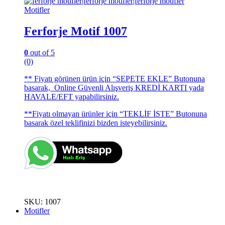
Motifler
Ferforje Motif 1007
0
out of 5
(0)
** Fiyatı görünen ürün için “SEPETE EKLE” Butonuna
basarak, Online Güvenli Alışveriş KREDİ KARTI yada
HAVALE/EFT yapabilirsiniz.
**Fiyatı olmayan ürünler için “TEKLİF İSTE” Butonuna
basarak özel teklifinizi bizden isteyebilirsiniz.
SKU: 1007
Motifler