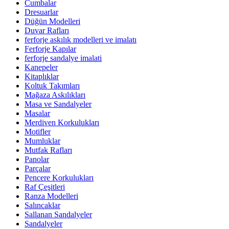
Cumbalar
Dresuarlar
Düğün Modelleri
Duvar Rafları
ferforje askılık modelleri ve imalatı
Ferforje Kapılar
ferforje sandalye imalati
Kanepeler
Kitaplıklar
Koltuk Takımları
Mağaza Askılıkları
Masa ve Sandalyeler
Masalar
Merdiven Korkulukları
Motifler
Mumluklar
Mutfak Rafları
Panolar
Parçalar
Pencere Korkulukları
Raf Çeşitleri
Ranza Modelleri
Salıncaklar
Sallanan Sandalyeler
Sandalyeler