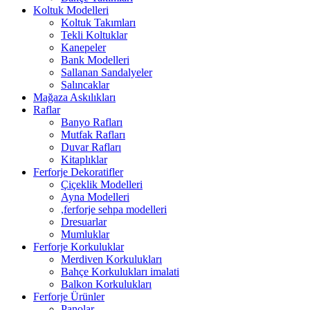
Koltuk Modelleri
Koltuk Takımları
Tekli Koltuklar
Kanepeler
Bank Modelleri
Sallanan Sandalyeler
Salıncaklar
Mağaza Askılıkları
Raflar
Banyo Rafları
Mutfak Rafları
Duvar Rafları
Kitaplıklar
Ferforje Dekoratifler
Çiçeklik Modelleri
Ayna Modelleri
,ferforje sehpa modelleri
Dresuarlar
Mumluklar
Ferforje Korkuluklar
Merdiven Korkulukları
Bahçe Korkulukları imalati
Balkon Korkulukları
Ferforje Ürünler
Panolar