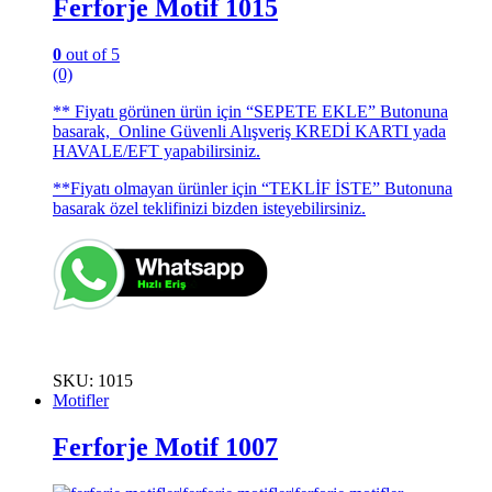
Ferforje Motif 1015
0
out of 5
(0)
** Fiyatı görünen ürün için “SEPETE EKLE” Butonuna
basarak, Online Güvenli Alışveriş KREDİ KARTI yada
HAVALE/EFT yapabilirsiniz.
**Fiyatı olmayan ürünler için “TEKLİF İSTE” Butonuna
basarak özel teklifinizi bizden isteyebilirsiniz.
SKU: 1015
Motifler
Ferforje Motif 1007