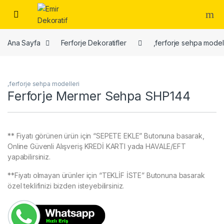
Skip to navigation
Skip to content
Ana Sayfa
Ferforje Dekoratifler
,ferforje sehpa modell
,ferforje sehpa modelleri
Ferforje Mermer Sehpa SHP144
** Fiyatı görünen ürün için “SEPETE EKLE” Butonuna basarak,
Online Güvenli Alışveriş KREDİ KARTI yada HAVALE/EFT
yapabilirsiniz.
**Fiyatı olmayan ürünler için “TEKLİF İSTE” Butonuna basarak
özel teklifinizi bizden isteyebilirsiniz.