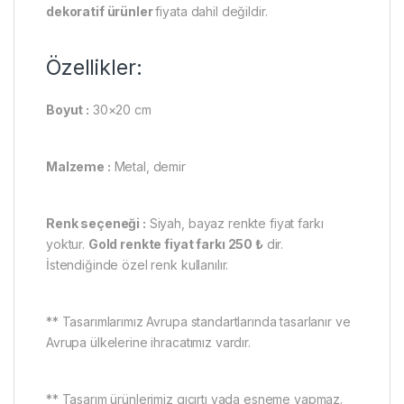
dekoratif ürünler
fiyata dahil değildir.
Özellikler:
Boyut :
30×20 cm
Malzeme :
Metal, demir
Renk seçeneği :
Siyah, bayaz renkte fiyat farkı
yoktur.
Gold renkte fiyat farkı 250 ₺
dir.
İstendiğinde özel renk kullanılır.
** Tasarımlarımız Avrupa standartlarında tasarlanır ve
Avrupa ülkelerine ihracatımız vardır.
** Tasarım ürünlerimiz gıcırtı yada esneme yapmaz.