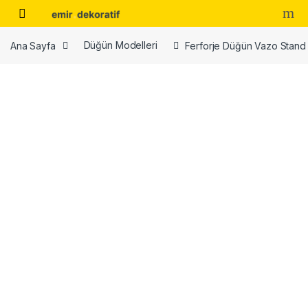
Skip to navigation
Skip to content
Ana Sayfa
Düğün Modelleri
Ferforje Düğün Vazo Stan