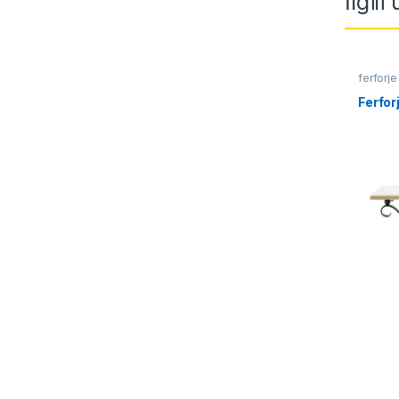
İlgili
ferforje
Ferfo