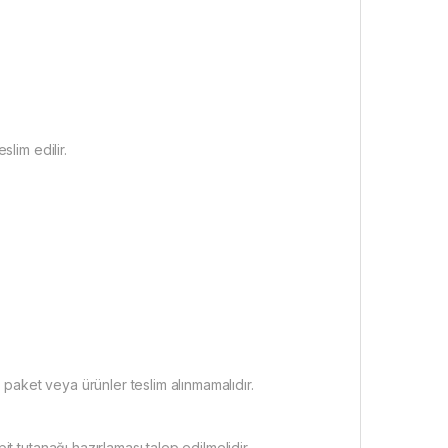
lim edilir.
 paket veya ürünler teslim alınmamalıdır.
t tutanağı hazırlaması talep edilmelidir.