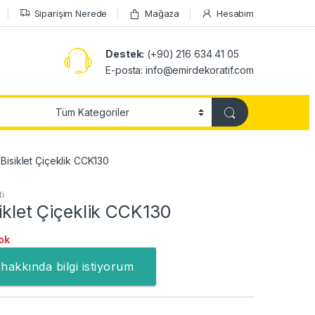
Siparişim Nerede
Mağaza
Hesabım
Destek:
(+90) 216 634 41 05
E-posta: info@emirdekoratif.com
 Bisiklet Çiçeklik CCK130
i
siklet Çiçeklik CCK130
ok
hakkında bilgi istiyorum