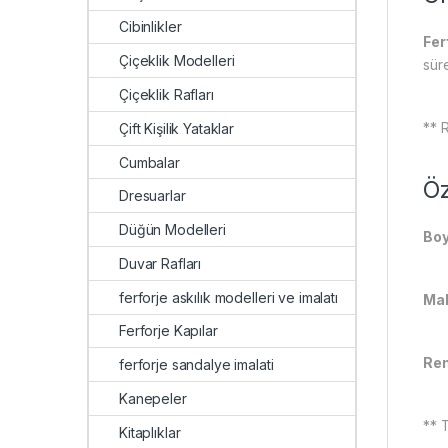
Cibinlikler
Fer
Çiçeklik Modelleri
sür
Çiçeklik Rafları
** 
Çift Kişilik Yataklar
Cumbalar
Öz
Dresuarlar
Düğün Modelleri
Boy
Duvar Rafları
ferforje askılık modelleri ve imalatı
Mal
Ferforje Kapılar
Ren
ferforje sandalye imalati
Kanepeler
** T
Kitaplıklar