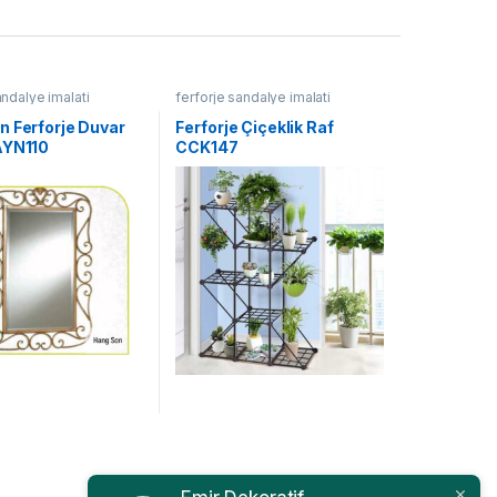
andalye imalati
ferforje sandalye imalati
n Ferforje Duvar
Ferforje Çiçeklik Raf
AYN110
CCK147