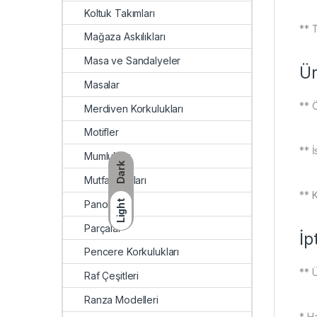
Koltuk Takımları
** 
Mağaza Askılıkları
Masa ve Sandalyeler
Ür
Masalar
** Ö
Merdiven Korkulukları
Motifler
** İ
Mumluklar
Dark
Mutfak Rafları
** K
Panolar
Light
Parçalar
İp
Pencere Korkulukları
** Ü
Raf Çeşitleri
Ranza Modelleri
* Ha