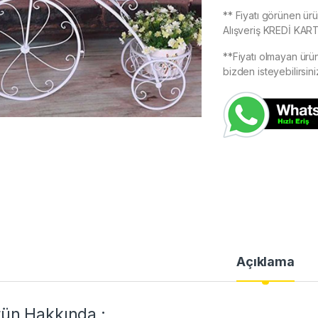
** Fiyatı görünen ür
Alışveriş KREDİ KART
**Fiyatı olmayan ürün
bizden isteyebilirsini
Açıklama
ün Hakkında :