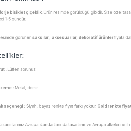
forje bisiklet çiçeklik.
Ürün resimde görüldüğü gibidir. Size özel tasarl
eci 1-5 gündür.
Resimde görünen
saksılar, aksesuarlar, dekoratif ürünler
fiyata dah
ellikler:
ut :
Lütfen sorunuz.
zeme :
Metal, demir
k seçeneği :
Siyah, bayaz renkte fiyat farkı yoktur.
Gold renkte fiyat
asarımlarımız Avrupa standartlarında tasarlanır ve Avrupa ülkelerine ihr