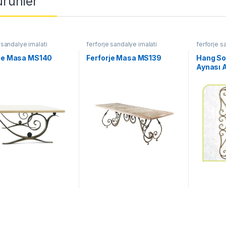
 ürünler
 sandalye imalati
ferforje sandalye imalati
ferforje s
rje Masa MS140
Ferforje Masa MS139
Hang So
Aynası 