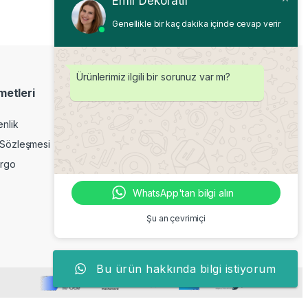
Emir Dekoratif
Genellikle bir kaç dakika içinde cevap verir
Ürünlerimiz ilgili bir sorunuz var mı?
metleri
Profilim
enlik
Hesap detayları
 Sözleşmesi
Siparişler
argo
Adresler
Şifremi unuttum
WhatsApp'tan bilgi alın
Şu an çevrimiçi
Bu ürün hakkında bilgi istiyorum