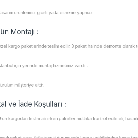
Tasarım ürünlerimiz gıcırtı yada esneme yapmaz.
ün Montajı :
zel kargo paketlerinde teslim edilir. 3 paket halinde demonte olarak tes
stanbul için yerinde montaj hizmetimiz vardır .
urulum müşteriye aittir.
tal ve İade Koşulları :
rün kargodan teslim alınırken paketler mutlaka kontrol edilmeli, hasarlı
sarlı paket veya ürün tespiti durumunda kargo yetkilisinden hasar tespi