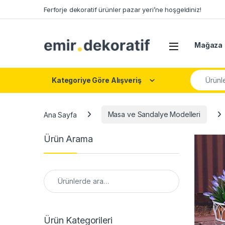
Skip to navigation
Skip to content
Ferforje dekoratif ürünler pazar yeri’ne hoşgeldiniz!
Mağaza
Search fo
Kategoriye Göre Alışveriş
Ana Sayfa
Masa ve Sandalye Modelleri
Ürün Arama
Ara:
Ürün Kategorileri