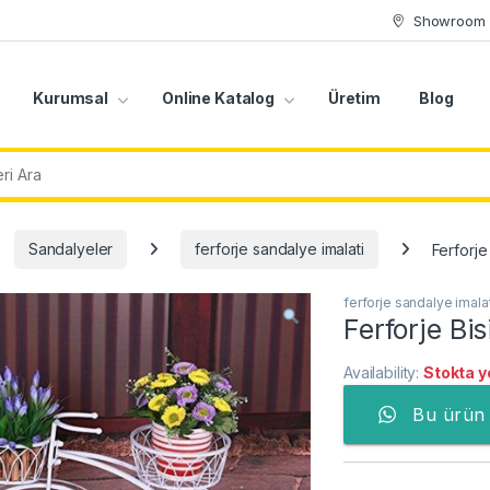
Showroom
Kurumsal
Online Katalog
Üretim
Blog
r:
Sandalyeler
ferforje sandalye imalati
Ferforje
ferforje sandalye imalat
Ferforje Bi
Availability:
Stokta y
Bu ürün 