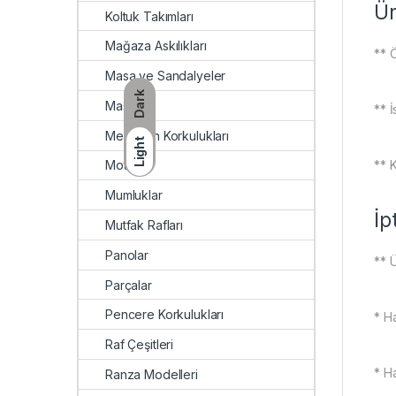
Ür
Koltuk Takımları
Mağaza Askılıkları
** Ö
Masa ve Sandalyeler
Dark
Masalar
** İ
Merdiven Korkulukları
Light
** K
Motifler
Mumluklar
İp
Mutfak Rafları
Panolar
** Ü
Parçalar
Pencere Korkulukları
* Ha
Raf Çeşitleri
* Ha
Ranza Modelleri