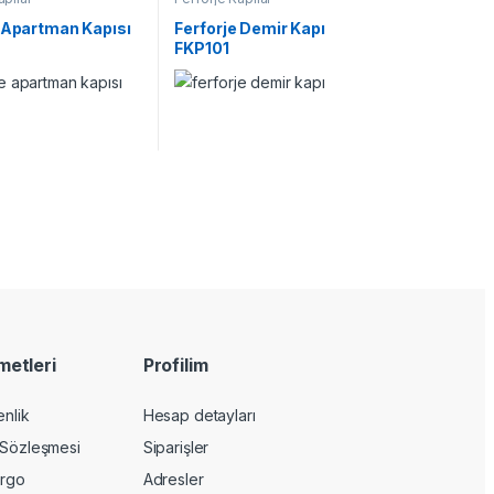
e Apartman Kapısı
Ferforje Demir Kapı
FKP101
metleri
Profilim
enlik
Hesap detayları
 Sözleşmesi
Siparişler
argo
Adresler