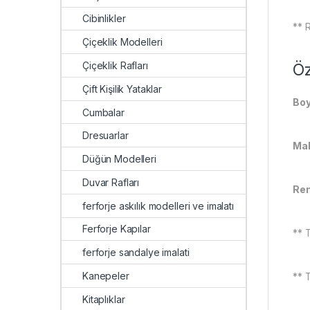
Cibinlikler
** 
Çiçeklik Modelleri
Çiçeklik Rafları
Öz
Çift Kişilik Yataklar
Boy
Cumbalar
Dresuarlar
Mal
Düğün Modelleri
Duvar Rafları
Ren
ferforje askılık modelleri ve imalatı
Ferforje Kapılar
** T
ferforje sandalye imalati
Kanepeler
** 
Kitaplıklar