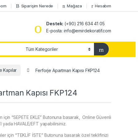
oom
Siparişim Nerede
Mağaza
Hesabım
Destek:
(+90) 216 634 41 05
E-posta: info@emirdekoratif.com
e Kapılar
Ferforje Apartman Kapısı FKP124
partman Kapısı FKP124
ün için “SEPETE EKLE” Butonuna basarak, Online Güvenli
I yada HAVALE/EFT yapabilirsiniz.
ler için “TEKLİF İSTE” Butonuna basarak özel teklifinizi