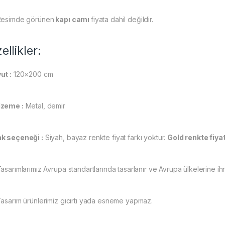
Resimde görünen
kapı camı
fiyata dahil değildir.
ellikler:
ut :
120×200 cm
zeme :
Metal, demir
k seçeneği :
Siyah, bayaz renkte fiyat farkı yoktur.
Gold renkte fiyat
asarımlarımız Avrupa standartlarında tasarlanır ve Avrupa ülkelerine ihr
Tasarım ürünlerimiz gıcırtı yada esneme yapmaz.