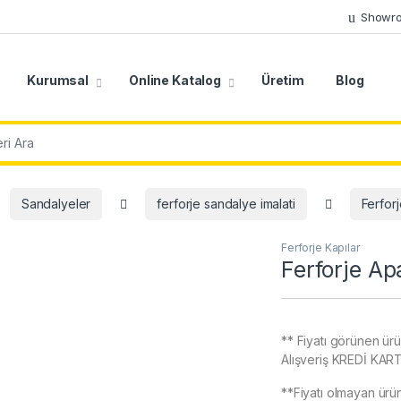
Showr
Kurumsal
Online Katalog
Üretim
Blog
r:
Sandalyeler
ferforje sandalye imalati
Ferforj
Ferforje Kapılar
Ferforje A
** Fiyatı görünen ür
Alışveriş KREDİ KART
**Fiyatı olmayan ürün