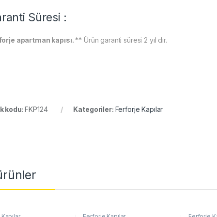
ranti Süresi :
forje apartman kapısı.
** Ürün garanti süresi 2 yıl dır.
k kodu:
FKP124
Kategoriler:
Ferforje Kapılar
 ürünler
 Kapılar
Ferforje Kapılar
Ferforje K