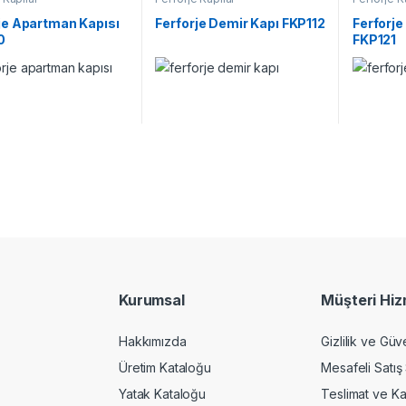
je Apartman Kapısı
Ferforje Demir Kapı FKP112
Ferforj
0
FKP121
Kurumsal
Müşteri Hiz
Hakkımızda
Gizlilik ve Güv
Üretim Kataloğu
Mesafeli Satış
Yatak Kataloğu
Teslimat ve K