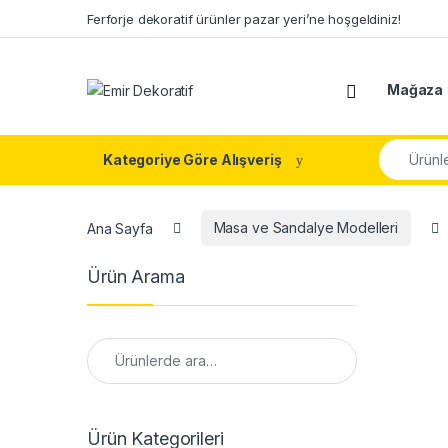
Skip to navigation
Skip to content
Ferforje dekoratif ürünler pazar yeri’ne hoşgeldiniz!
Mağaza
Search fo
Kategoriye Göre Alışveriş
Ana Sayfa
Masa ve Sandalye Modelleri
Ürün Arama
Ara:
Ürün Kategorileri